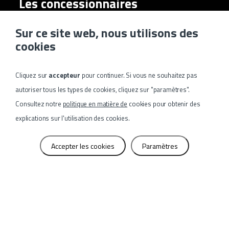
Les concessionnaires
Nous travaillons en étroite collaboration avec
Sur ce site web, nous utilisons des
nos revendeurs en Europe et au-delà.
cookies
Souhaitez-vous aussi devenir un revendeur
Dumeta ? N'hésitez pas à nous
contacter
.
Cliquez sur
accepteur
pour continuer. Si vous ne souhaitez pas
Tous nos revendeurs ne figurent pas sur la
autoriser tous les types de cookies, cliquez sur "paramètres".
carte ci-dessous. Vous cherchez un revendeur
Consultez notre
politique en matière de
cookies pour obtenir des
dans un pays ou une région en particulier ?
explications sur l'utilisation des cookies.
N'
hésitez pas
à nous contacter
!
Accepter les cookies
Paramètres