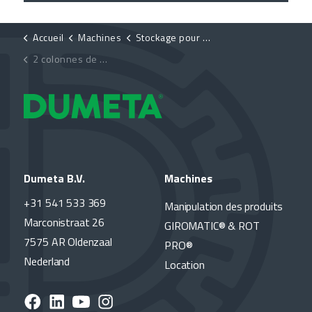
Accueil
Machines
Stockage pour tubes
2 colonnes de rayonnage 2000 kg par couche
Dumeta B.V.
Machines
+31 541 533 369
Manipulation des produits
Marconistraat 26
GIROMATIC® & ROT
7575 AR Oldenzaal
PRO®
Nederland
Location