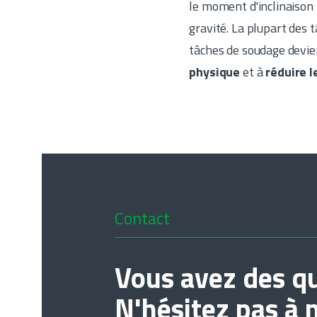
le moment d'inclinaison n
gravité. La plupart des 
tâches de soudage devi
physique
et à
réduire 
Contact
Vous avez des qu
N'hésitez pas à 