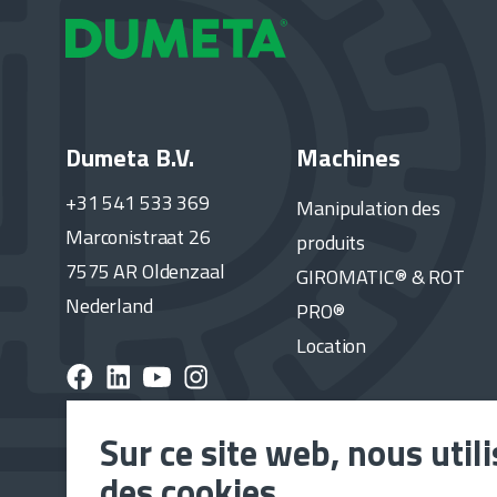
Dumeta B.V.
Machines
+31 541 533 369
Manipulation des
Marconistraat 26
produits
7575 AR Oldenzaal
GIROMATIC® & ROT
Nederland
PRO®
Location
Sur ce site web, nous util
des cookies