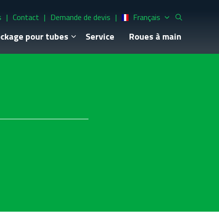
s
Contact
Demande de devis
Français
ckage pour tubes
Service
Roues à main