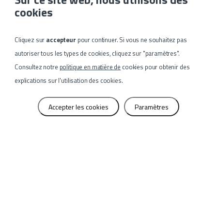
spécifiques au client, ce qui est notre
cookies
spécialité. En tant que constructeur de
machines, nous assurons : le conseil, le
Cliquez sur
accepteur
pour continuer. Si vous ne souhaitez pas
brainstorming et la création de concepts, le
autoriser tous les types de cookies, cliquez sur "paramètres".
calcul et la statique, la visualisation (CAD 3D),
Consultez notre
politique en matière de
cookies pour obtenir des
l'optimisation, la fabrication, l'assemblage et
explications sur l'utilisation des cookies.
la conversion de machines.
Accepter les cookies
Paramètres
Des solutions pour chaque type de
production
Machines spécifiques au client