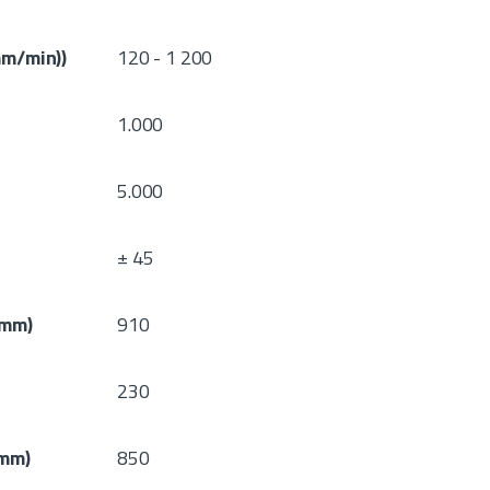
mm/min))
120 - 1 200
1.000
5.000
± 45
(mm)
910
230
(mm)
850