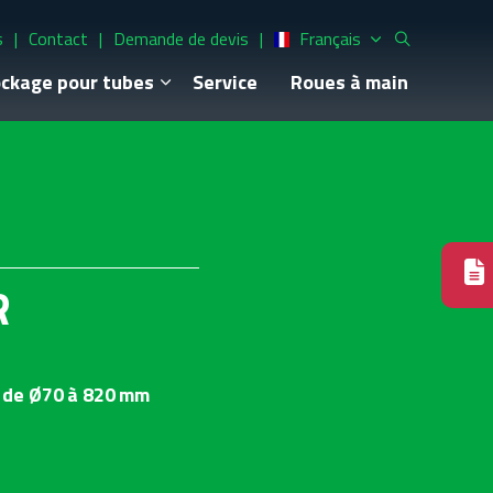
s
Contact
Demande de devis
Français
ckage pour tubes
Service
Roues à main
R
s de Ø70 à 820 mm