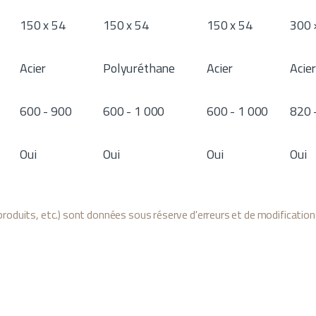
150 x 54
150 x 54
150 x 54
300 
Acier
Polyuréthane
Acier
Acie
600 - 900
600 - 1 000
600 - 1 000
820 
Oui
Oui
Oui
Oui
roduits, etc.) sont données sous réserve d'erreurs et de modification