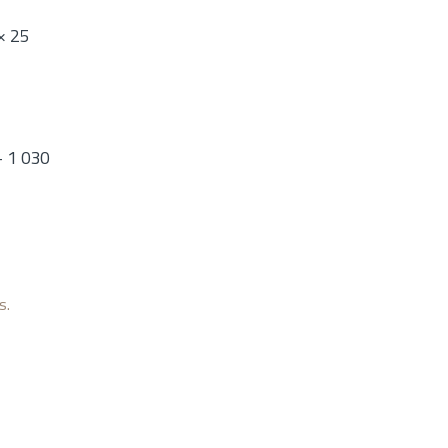
× 25
r
- 1 030
s.