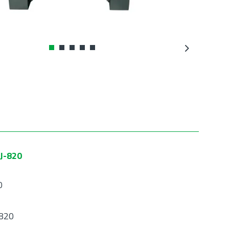
Next
CJ-820
0
 820