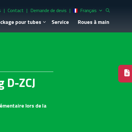
s
Contact
Demande de devis
Français
ckage pour tubes
Service
Roues à main
g D-ZCJ
émentaire lors de la