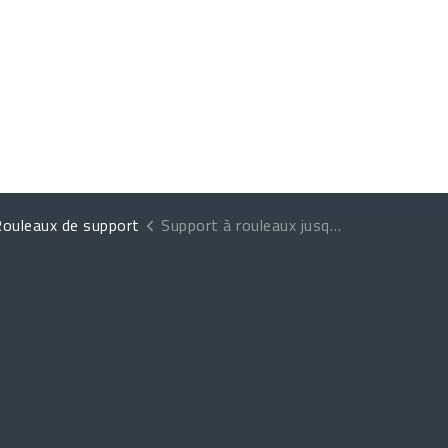
ouleaux de support
Support à rouleaux jusqu'à 5 000 kg D-ZCJ